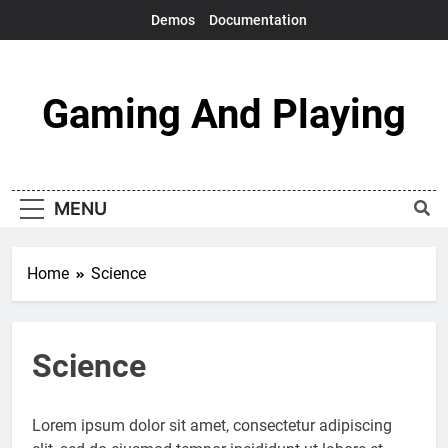
Skip
Demos
Documentation
to
content
Gaming And Playing
Just My Daily Game
MENU
Home
Science
Science
Lorem ipsum dolor sit amet, consectetur adipiscing