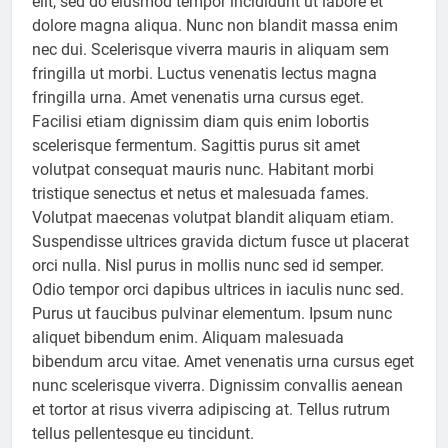
elit, sed do eiusmod tempor incididunt ut labore et
dolore magna aliqua. Nunc non blandit massa enim
nec dui. Scelerisque viverra mauris in aliquam sem
fringilla ut morbi. Luctus venenatis lectus magna
fringilla urna. Amet venenatis urna cursus eget.
Facilisi etiam dignissim diam quis enim lobortis
scelerisque fermentum. Sagittis purus sit amet
volutpat consequat mauris nunc. Habitant morbi
tristique senectus et netus et malesuada fames.
Volutpat maecenas volutpat blandit aliquam etiam.
Suspendisse ultrices gravida dictum fusce ut placerat
orci nulla. Nisl purus in mollis nunc sed id semper.
Odio tempor orci dapibus ultrices in iaculis nunc sed.
Purus ut faucibus pulvinar elementum. Ipsum nunc
aliquet bibendum enim. Aliquam malesuada
bibendum arcu vitae. Amet venenatis urna cursus eget
nunc scelerisque viverra. Dignissim convallis aenean
et tortor at risus viverra adipiscing at. Tellus rutrum
tellus pellentesque eu tincidunt.