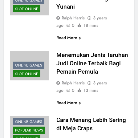
ONLINE GAMES
Yunani
SLOT ONLINE
Ralph Harris
3 years
ago
0
18 mins
Read More
Menemukan Jenis Taruhan
Judi Online Terbaik Bagi
ONLINE GAMES
Pemain Pemula
SLOT ONLINE
Ralph Harris
3 years
ago
0
13 mins
Read More
Cara Menang Lebih Sering
ONLINE GAMES
di Meja Craps
POPULAR NEWS