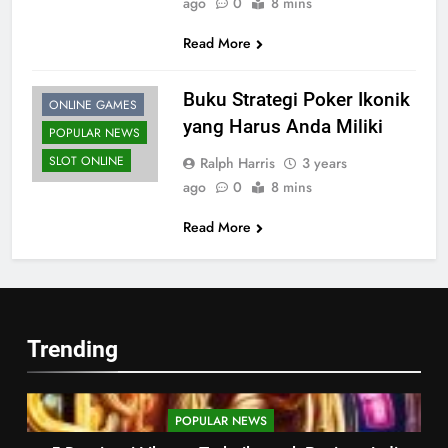
ago
0
8 mins
Read More
Buku Strategi Poker Ikonik
ONLINE GAMES
yang Harus Anda Miliki
POPULAR NEWS
SLOT ONLINE
Ralph Harris
3 years
ago
0
8 mins
Read More
Trending
POPULAR NEWS