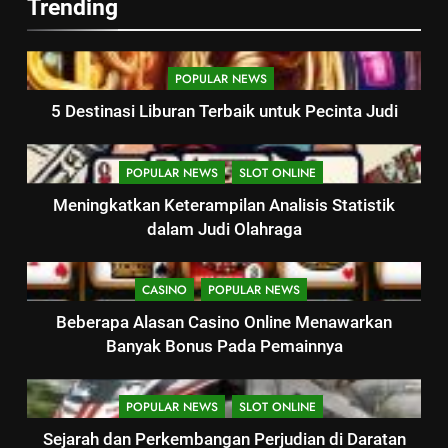
Trending
POPULAR NEWS
5 Destinasi Liburan Terbaik untuk Pecinta Judi
POPULAR NEWS
SLOT ONLINE
Meningkatkan Keterampilan Analisis Statistik
dalam Judi Olahraga
CASINO
POPULAR NEWS
Beberapa Alasan Casino Online Menawarkan
Banyak Bonus Pada Pemainnya
POPULAR NEWS
SLOT ONLINE
Sejarah dan Perkembangan Perjudian di Daratan