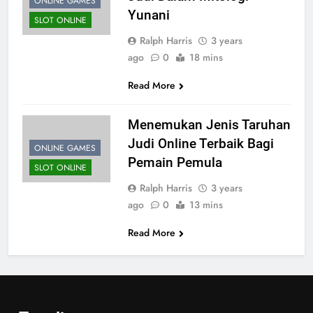
ONLINE GAMES
Yunani
SLOT ONLINE
Ralph Harris
3 years
ago
0
18 mins
Read More
Menemukan Jenis Taruhan
Judi Online Terbaik Bagi
ONLINE GAMES
Pemain Pemula
SLOT ONLINE
Ralph Harris
3 years
ago
0
13 mins
Read More