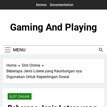
Skip
Demos
Documentation
to
content
Gaming And Playing
Just My Daily Game
MENU
Home
Slot Online
Beberapa Jenis Lotere yang Keuntungan nya
Digunakan Untuk Kepentingan Sosial
SLOT ONLINE