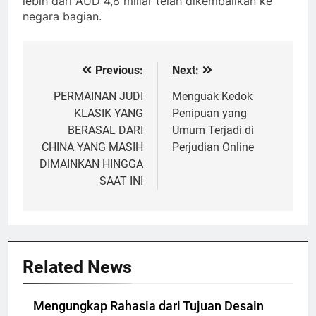
lebih dari AUD 4,8 miliar telah dikembalikan ke
negara bagian.
Previous:
Next:
Post
navigation
PERMAINAN JUDI
Menguak Kedok
KLASIK YANG
Penipuan yang
BERASAL DARI
Umum Terjadi di
CHINA YANG MASIH
Perjudian Online
DIMAINKAN HINGGA
SAAT INI
Related News
Mengungkap Rahasia dari Tujuan Desain