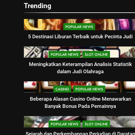
Trending
POPULAR NEWS
5 Destinasi Liburan Terbaik untuk Pecinta Judi
POPULAR NEWS
SLOT ONLINE
Meningkatkan Keterampilan Analisis Statistik
dalam Judi Olahraga
CASINO
POPULAR NEWS
Beberapa Alasan Casino Online Menawarkan
Banyak Bonus Pada Pemainnya
POPULAR NEWS
SLOT ONLINE
Sejarah dan Perkembangan Perjudian di Darata