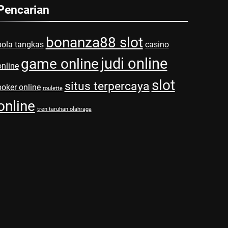
Pencarian
bonanza88 slot
bola tangkas
casino
judi online
game online
online
slot
situs terpercaya
poker online
roulette
online
tren taruhan olahraga