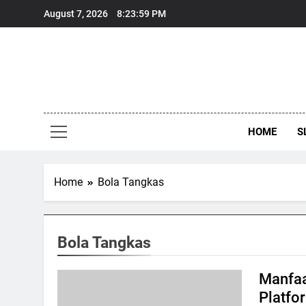
Skip
August 7, 2026
8:23:59 PM
to
content
Just My D
HOME
S
Home
Bola Tangkas
Bola Tangkas
Manfaa
Platfo