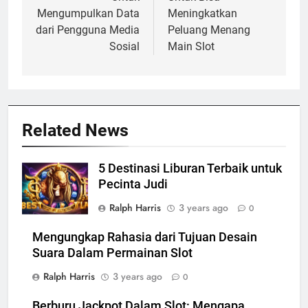
Mengumpulkan Data
Meningkatkan
dari Pengguna Media
Peluang Menang
Sosial
Main Slot
Related News
5 Destinasi Liburan Terbaik untuk
Pecinta Judi
Ralph Harris
3 years ago
0
Mengungkap Rahasia dari Tujuan Desain
Suara Dalam Permainan Slot
Ralph Harris
3 years ago
0
Berburu Jackpot Dalam Slot: Mengapa