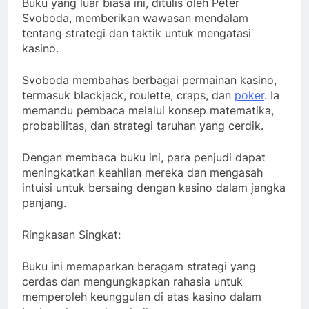
Buku yang luar biasa ini, ditulis oleh Peter
Svoboda, memberikan wawasan mendalam
tentang strategi dan taktik untuk mengatasi
kasino.
Svoboda membahas berbagai permainan kasino,
termasuk blackjack, roulette, craps, dan
poker
. Ia
memandu pembaca melalui konsep matematika,
probabilitas, dan strategi taruhan yang cerdik.
Dengan membaca buku ini, para penjudi dapat
meningkatkan keahlian mereka dan mengasah
intuisi untuk bersaing dengan kasino dalam jangka
panjang.
Ringkasan Singkat:
Buku ini memaparkan beragam strategi yang
cerdas dan mengungkapkan rahasia untuk
memperoleh keunggulan di atas kasino dalam