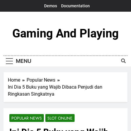
Skip
Demos
Documentation
to
content
Gaming And Playing
Just My Daily Game
MENU
Home
Popular News
Ini Dia 5 Buku yang Wajib Dibaca Penjudi dan
Ringkasan Singkatnya
POPULAR NEWS
SLOT ONLINE