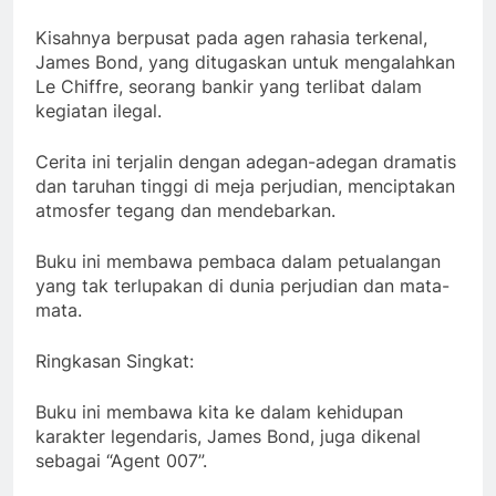
Kisahnya berpusat pada agen rahasia terkenal,
James Bond, yang ditugaskan untuk mengalahkan
Le Chiffre, seorang bankir yang terlibat dalam
kegiatan ilegal.
Cerita ini terjalin dengan adegan-adegan dramatis
dan taruhan tinggi di meja perjudian, menciptakan
atmosfer tegang dan mendebarkan.
Buku ini membawa pembaca dalam petualangan
yang tak terlupakan di dunia perjudian dan mata-
mata.
Ringkasan Singkat:
Buku ini membawa kita ke dalam kehidupan
karakter legendaris, James Bond, juga dikenal
sebagai “Agent 007”.