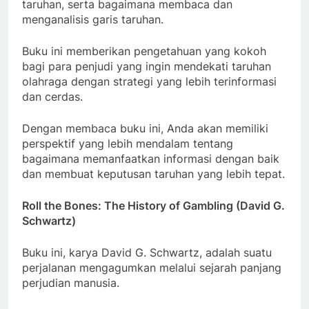
taruhan, serta bagaimana membaca dan
menganalisis garis taruhan.
Buku ini memberikan pengetahuan yang kokoh
bagi para penjudi yang ingin mendekati taruhan
olahraga dengan strategi yang lebih terinformasi
dan cerdas.
Dengan membaca buku ini, Anda akan memiliki
perspektif yang lebih mendalam tentang
bagaimana memanfaatkan informasi dengan baik
dan membuat keputusan taruhan yang lebih tepat.
Roll the Bones: The History of Gambling (David G.
Schwartz)
Buku ini, karya David G. Schwartz, adalah suatu
perjalanan mengagumkan melalui sejarah panjang
perjudian manusia.