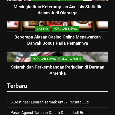
Meningkatkan Keterampilan Analisis Statistik
dalam Judi Olahraga
CASINO
POPULAR NEWS
Beberapa Alasan Casino Online Menawarkan
Banyak Bonus Pada Pemainnya
POPULAR NEWS
SLOT ONLINE
Sejarah dan Perkembangan Perjudian di Daratan
Amerika
Terbaru
5 Destinasi Liburan Terbaik untuk Pecinta Judi
Peran Agensi Taruhan Dalam Dunia Judi Bola