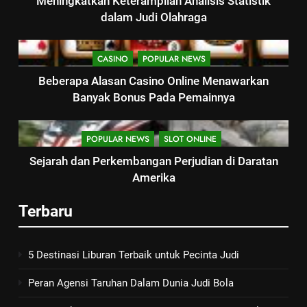
Meningkatkan Keterampilan Analisis Statistik
dalam Judi Olahraga
CASINO
POPULAR NEWS
Beberapa Alasan Casino Online Menawarkan
Banyak Bonus Pada Pemainnya
POPULAR NEWS
SLOT ONLINE
Sejarah dan Perkembangan Perjudian di Daratan
Amerika
Terbaru
5 Destinasi Liburan Terbaik untuk Pecinta Judi
Peran Agensi Taruhan Dalam Dunia Judi Bola