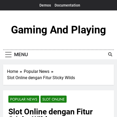
Skip
Demos
Documentation
to
content
Gaming And Playing
Just My Daily Game
MENU
Home
Popular News
Slot Online dengan Fitur Sticky Wilds
POPULAR NEWS
SLOT ONLINE
Slot Online dengan Fitur