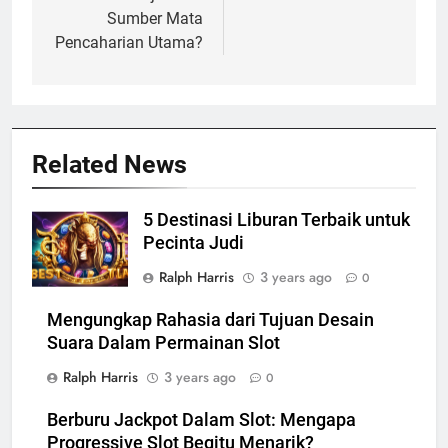
Sumber Mata
Pencaharian Utama?
Related News
5 Destinasi Liburan Terbaik untuk
Pecinta Judi
Ralph Harris
3 years ago
0
Mengungkap Rahasia dari Tujuan Desain
Suara Dalam Permainan Slot
Ralph Harris
3 years ago
0
Berburu Jackpot Dalam Slot: Mengapa
Progressive Slot Begitu Menarik?