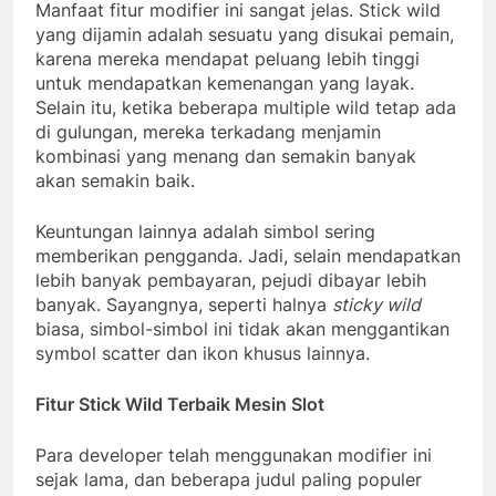
Manfaat fitur modifier ini sangat jelas. Stick wild
yang dijamin adalah sesuatu yang disukai pemain,
karena mereka mendapat peluang lebih tinggi
untuk mendapatkan kemenangan yang layak.
Selain itu, ketika beberapa multiple wild tetap ada
di gulungan, mereka terkadang menjamin
kombinasi yang menang dan semakin banyak
akan semakin baik.
Keuntungan lainnya adalah simbol sering
memberikan pengganda. Jadi, selain mendapatkan
lebih banyak pembayaran, pejudi dibayar lebih
banyak. Sayangnya, seperti halnya
sticky wild
biasa, simbol-simbol ini tidak akan menggantikan
symbol scatter dan ikon khusus lainnya.
Fitur Stick Wild Terbaik Mesin Slot
Para developer telah menggunakan modifier ini
sejak lama, dan beberapa judul paling populer